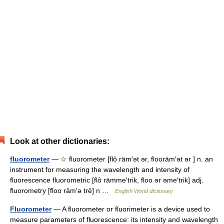
Look at other dictionaries:
fluorometer
— ☆ fluorometer [flô räm′ət ər, flooräm′ət ər ] n. an
instrument for measuring the wavelength and intensity of
fluorescence fluorometric [flô rämme′trik, floo ər əme′trik] adj.
fluorometry [floo räm′ə trē] n …
English World dictionary
Fluorometer
— A fluorometer or fluorimeter is a device used to
measure parameters of fluorescence: its intensity and wavelength