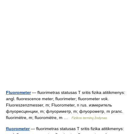
Fluorometer
— fluorimetras statusas T sritis fizika atitikmenys:
angl. fluorescence meter; fluorimeter; fluorometer vok.
Fluoreszenzmesser, m; Fluorometer, n rus. измеритель
флуоресценции, m; флуориметр, m; флуорометр, m pranc.
fluorimètre, m; fluoromètre, m …
Fizikos terminų žodynas
fluorometer
— fluorimetras statusas T sritis fizika atitikmenys: