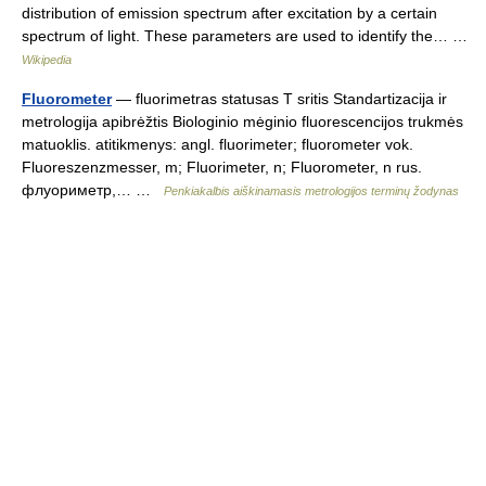
distribution of emission spectrum after excitation by a certain
spectrum of light. These parameters are used to identify the… …
Wikipedia
Fluorometer
— fluorimetras statusas T sritis Standartizacija ir
metrologija apibrėžtis Biologinio mėginio fluorescencijos trukmės
matuoklis. atitikmenys: angl. fluorimeter; fluorometer vok.
Fluoreszenzmesser, m; Fluorimeter, n; Fluorometer, n rus.
флуориметр,… …
Penkiakalbis aiškinamasis metrologijos terminų žodynas