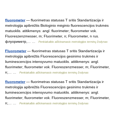
fluorometer
— fluorimetras statusas T sritis Standartizacija ir
metrologija apibrėžtis Biologinio mėginio fluorescencijos trukmės
matuoklis. atitikmenys: angl. fluorimeter; fluorometer vok.
Fluoreszenzmesser, m; Fluorimeter, n; Fluorometer, n rus.
флуориметр,… …
Penkiakalbis aiškinamasis metrologijos terminų žodynas
Fluorometer
— fluorimetras statusas T sritis Standartizacija ir
metrologija apibrėžtis Fluorescencijos gesinimo trukmės ir
liuminescencijos intensyvumo matuoklis. atitikmenys: angl.
fluorimeter; fluorometer vok. Fluoreszenzmesser, m; Fluorimeter,
n;… …
Penkiakalbis aiškinamasis metrologijos terminų žodynas
fluorometer
— fluorimetras statusas T sritis Standartizacija ir
metrologija apibrėžtis Fluorescencijos gesinimo trukmės ir
liuminescencijos intensyvumo matuoklis. atitikmenys: angl.
fluorimeter; fluorometer vok. Fluoreszenzmesser, m; Fluorimeter,
n;… …
Penkiakalbis aiškinamasis metrologijos terminų žodynas