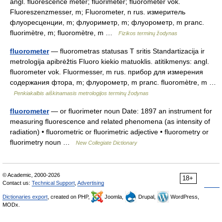
angl. fluorescence meter; fluorimeter; fluorometer vok.
Fluoreszenzmesser, m; Fluorometer, n rus. измеритель
флуоресценции, m; флуориметр, m; флуорометр, m pranc.
fluorimètre, m; fluoromètre, m …
Fizikos terminų žodynas
fluorometer
— fluorometras statusas T sritis Standartizacija ir
metrologija apibrėžtis Fluoro kiekio matuoklis. atitikmenys: angl.
fluorometer vok. Fluormesser, m rus. прибор для измерения
содержания фтора, m; флуорометр, m pranc. fluoromètre, m …
Penkiakalbis aiškinamasis metrologijos terminų žodynas
fluorometer
— or fluorimeter noun Date: 1897 an instrument for
measuring fluorescence and related phenomena (as intensity of
radiation) • fluorometric or fluorimetric adjective • fluorometry or
fluorimetry noun …
New Collegiate Dictionary
© Academic, 2000-2026
18+
Contact us:
Technical Support
,
Advertising
Dictionaries export
, created on PHP,
Joomla,
Drupal,
WordPress,
MODx.