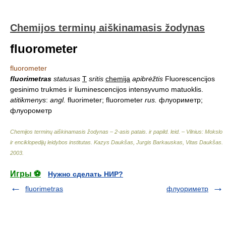
Chemijos terminų aiškinamasis žodynas
fluorometer
fluorometer
fluorimetras
statusas
T
sritis
chemija
apibrėžtis
Fluorescencijos
gesinimo trukmės ir liuminescencijos intensyvumo matuoklis.
atitikmenys
:
angl.
fluorimeter; fluorometer
rus.
флуориметр;
флуорометр
Chemijos terminų aiškinamasis žodynas – 2-asis patais. ir papild. leid. – Vilnius: Mokslo
ir enciklopedijų leidybos institutas
.
Kazys Daukšas, Jurgis Barkauskas, Vitas Daukšas
.
2003
.
Игры ⚽
Нужно сделать НИР?
fluorimetras
флуориметр